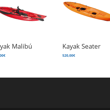
yak Malibú
Kayak Seater
00
€
520,00
€