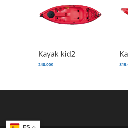
Kayak kid2
Ka
240,00
€
315,
ES