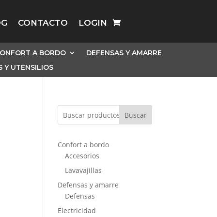
OG
CONTACTO
LOGIN
ONFORT A BORDO
DEFENSAS Y AMARRE
 Y UTENSILIOS
Buscar
Confort a bordo
Accesorios
Lavavajillas
Defensas y amarre
Defensas
Electricidad