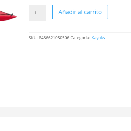
Kayak
Añadir al carrito
Swift
cantidad
SKU:
8436621050506
Categoría:
Kayaks