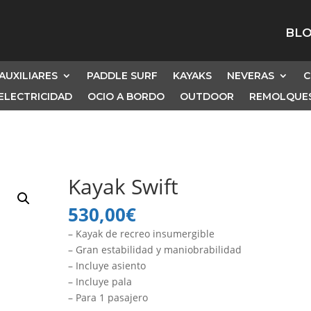
BL
AUXILIARES
PADDLE SURF
KAYAKS
NEVERAS
C
ELECTRICIDAD
OCIO A BORDO
OUTDOOR
REMOLQUES
Kayak Swift
530,00
€
– Kayak de recreo insumergible
– Gran estabilidad y maniobrabilidad
– Incluye asiento
– Incluye pala
– Para 1 pasajero