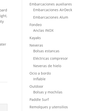
Embarcaciones auxiliares
Embarcaciones AirDeck
board
ight,
Embarcaciones Alum
ity
Fondeo
Anclas INOX
h
Kayaks
ater
Neveras
Bolsas estancas
Eléctricas compresor
Neveras de hielo
Ocio a bordo
Inflable
Outdoor
Bolsas y mochilas
Paddle Surf
Remolques y utensilios