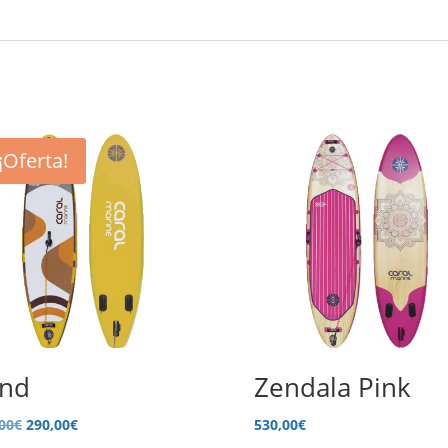
¡Oferta!
nd
Zendala Pink
El
El
00
€
290,00
€
530,00
€
precio
precio