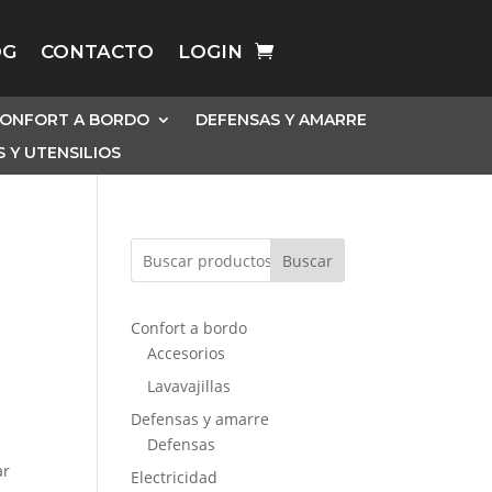
OG
CONTACTO
LOGIN
ONFORT A BORDO
DEFENSAS Y AMARRE
 Y UTENSILIOS
Buscar
Confort a bordo
Accesorios
Lavavajillas
Defensas y amarre
Defensas
ar
Electricidad