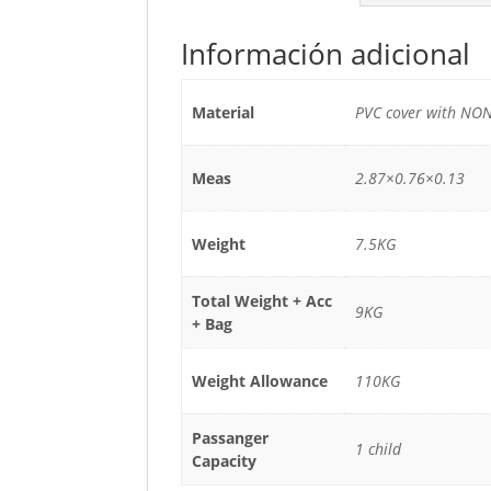
Información adicional
Material
PVC cover with NON-S
Meas
2.87×0.76×0.13
Weight
7.5KG
Total Weight + Acc
9KG
+ Bag
Weight Allowance
110KG
Passanger
1 child
Capacity